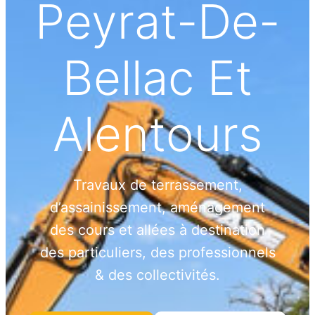
Peyrat-De-
Bellac Et
Alentours
Travaux de terrassement,
d’assainissement, aménagement
des cours et allées à destination
des particuliers, des professionnels
& des collectivités.